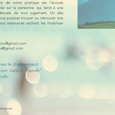
le de notre pratique est l'écoute
rée sur la personne, qui tend à une
t dénuée de tout jugement. Un des
vous puissiez trouver ou retrouver une
os ressources sachant les mobiliser
.
d.pro@gmail.com
las@gmail.com
mes le changement
 voir dans le monde"
ndhi
inicienne