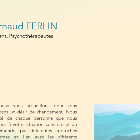
Arnaud FERLIN
iens, Psychothérapeutes
Arnaud Ferlin
Consultations Adultes
nous vous accueillons pour vous
dans un désir de changement. Nous
rité de chaque personne que nous
s à votre situation concrète et au
emande, par différentes approches
mmes en lien avec les différents